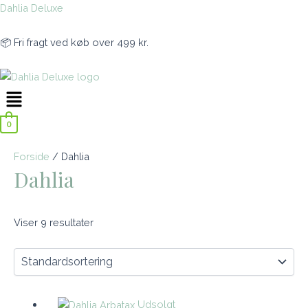
Gå
Dahlia Deluxe
til
indholdet
📦 Fri fragt ved køb over 499 kr.
Menu
0
Forside
/ Dahlia
Dahlia
Viser 9 resultater
Udsolgt